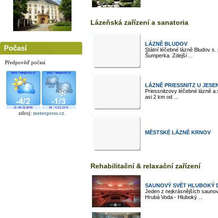
Lázeňská zařízení a sanatoria
LÁZNĚ BLUDOV
Počasí
Státní léčebné lázně Bludov s.
Šumperka. Zdejší ...
Předpověď počasí
LÁZNĚ PRIESSNITZ U JESE
Priessnitzovy léčebné lázně a.
asi 2 km od ...
zdroj:
meteopress.cz
MĚSTSKÉ LÁZNĚ KRNOV
Rehabilitační & relaxační zařízení
SAUNOVÝ SVĚT HLUBOKÝ 
Jeden z nejkrásnějších saunov
Hrubá Voda - Hluboký ...