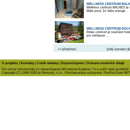
WELLNESS CENTRUM BAL
Wellness centrum BALNEO je
Máte pocit, že Vaše energie ...
WELLNESS CENTRUM DOLN
Relax centrum je součástí hote
pro veřejnost. ...
<< předchozí
[celý seznam (
1
O projektu
|
Kontakty
|
Ceník reklamy
|
Doporučujeme
|
Ochrana osobních údajů
Pro server InfoJeseniky.cz doporučujeme MS Internet Explorer 7.0 a vyšší nebo prohlížeč
Copyright (C) 1998-2026 its Beskydy, s.r.o., Všechna práva vyhrazena. Používá Gate.NE