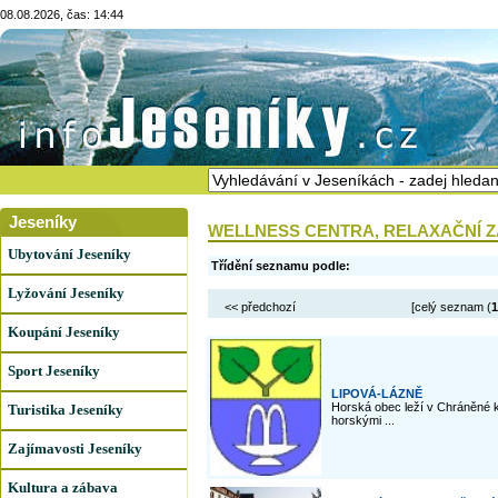
08.08.2026, čas: 14:44
Jeseníky
WELLNESS CENTRA, RELAXAČNÍ ZA
Ubytování Jeseníky
Třídění seznamu podle:
Lyžování Jeseníky
<< předchozí
[celý seznam (
1
Koupání Jeseníky
Sport Jeseníky
LIPOVÁ-LÁZNĚ
Horská obec leží v Chráněné k
Turistika Jeseníky
horskými ...
Zajímavosti Jeseníky
Kultura a zábava