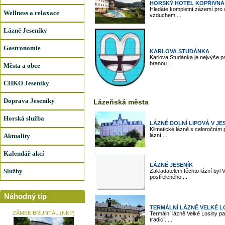
HORSKÝ HOTEL KOPŘIVNÁ
Hledáte kompletní zázemí pro c
Wellness a relaxace
vzduchem ...
Lázně Jeseníky
Gastronomie
KARLOVA STUDÁNKA
Karlova Studánka je nejvýše p
branou ...
Města a obce
CHKO Jeseníky
Doprava Jeseníky
Lázeňská města
Horská služba
LÁZNĚ DOLNÍ LIPOVÁ V JE
Klimatické lázně s celoroční
Aktuality
lázní ...
Kalendář akcí
LÁZNĚ JESENÍK
Služby
Zakladatelem těchto lázní byl 
postřeleného ...
Náhodný tip
TERMÁLNÍ LÁZNĚ VELKÉ L
ZÁMEK BRUNTÁL (NKP)
Termální lázně Velké Losiny pa
tradicí. ...